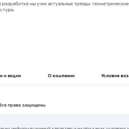
 разработке мы учли актуальные тренды: геометрические
стуры.
и и акции
О компании
Условия во
Все права защищены.
льно информационный характер и ни при каких условиях 