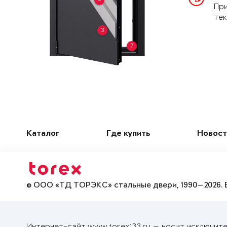
При
тек
3
7
Каталог
Где купить
Новост
© ООО «ТД ТОРЭКС» стальные двери, 1990—2026. 
Интернет-сайт www.torex133.ru — носит исключите