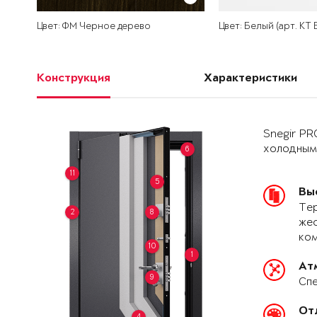
Цвет: ФМ Черное дерево
Цвет: Белый (арт. КТ
Конструкция
Характеристики
Snegir PR
холодным
6
11
5
Вы
Тер
2
8
жес
ко
10
1
Ат
9
Спе
От
4