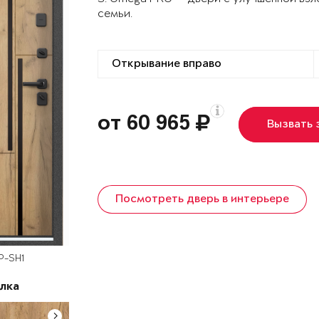
семьи.
от 60 965
Вызвать
Посмотреть дверь в интерьере
P-SH1
лка