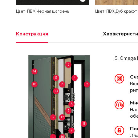
Цвет: ПВХ Черная шагрень
Цвет: ПВХ Дуб крафт
Конструкция
Характеристи
S. Omega 
3
14
Си
5
4
Вкл
10
6
2
риг
13
Мн
8
Нап
9
обе
17
12
11
По
7
За
1
16