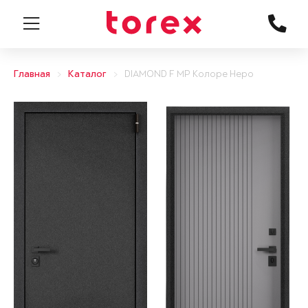
Главная
Каталог
DIAMOND F MP Колоре Неро